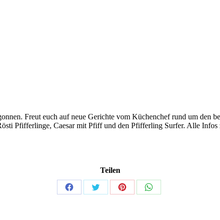
gonnen. Freut euch auf neue Gerichte vom Küchenchef rund um den beli
i Pfifferlinge, Caesar mit Pfiff und den Pfifferling Surfer. Alle Infos
Teilen
Share
Share
Share
Share
on
on
on
on