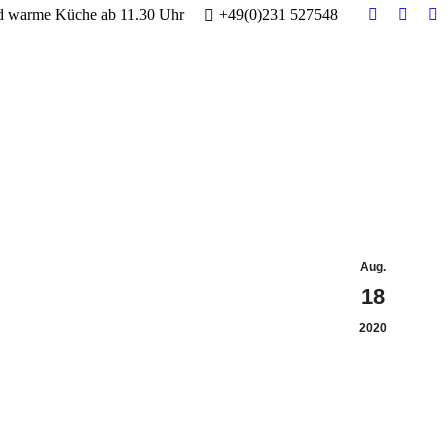
nd warme Küche ab 11.30 Uhr
+49(0)231 527548
E-
Faceb
In
Mail
page
pa
page
opens
op
opens
in
in
in
new
n
new
windo
w
window
Aug.
18
2020